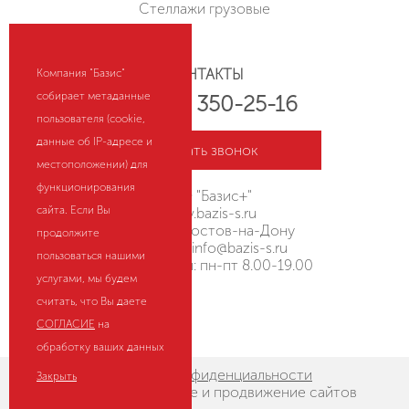
Стеллажи грузовые
КОНТАКТЫ
Компания "Базис"
собирает метаданные
+7 (800) 350-25-16
пользователя (cookie,
данные об IP-адресе и
Заказать звонок
местоположении) для
функционирования
ООО "Базис+"
сайта. Если Вы
rostov.bazis-s.ru
Россия, г. Ростов-на-Дону
продолжите
Эл. почта:
info@bazis-s.ru
пользоваться нашими
Режим работы: пн-пт 8.00-19.00
услугами, мы будем
считать, что Вы даете
HostCMS
СОГЛАСИЕ
на
обработку ваших данных
Политика конфиденциальности
Закрыть
aAccent
- создание и продвижение сайтов