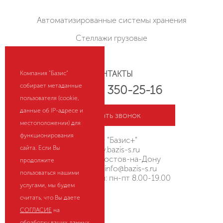
Автоматизированные системы хранения
Стеллажи грузовые
КОНТАКТЫ
Компания "Базис"
собирает метаданные
+7 (800) 350-25-16
пользователя (cookie,
данные об IP-адресе и
Заказать звонок
местоположении) для
функционирования
ООО "Базис+"
сайта. Если Вы
rostov.bazis-s.ru
Россия, г. Ростов-на-Дону
продолжите
Эл. почта:
info@bazis-s.ru
пользоваться нашими
Режим работы: пн-пт 8.00-19.00
услугами, мы будем
считать, что Вы даете
HostCMS
СОГЛАСИЕ
на
обработку ваших данных