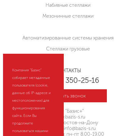
Набивные стеллажи
Мезонинные стеллажи
Автоматизированные системы хранения
Стеллажи грузовые
КОНТАКТЫ
Компания "Базис"
собирает метаданные
+7 (800) 350-25-16
пользователя (cookie,
данные об IP-адресе и
Заказать звонок
местоположении) для
функционирования
ООО "Базис+"
сайта. Если Вы
rostov.bazis-s.ru
Россия, г. Ростов-на-Дону
продолжите
Эл. почта:
info@bazis-s.ru
пользоваться нашими
Режим работы: пн-пт 8.00-19.00