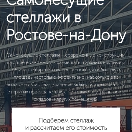
стеллажи в
Ростове-на-Дону
Самонесущие стеллажи – современные конструкции,
дающие возможность размещать и хранить крупные и
объемные партии товаров, используя небольшую
площадь настолько эффективно, насколько это
возможно. Системы хранения можно использовать на
открытых пространствах, а не только внутри ангаров,
складов и других помещений.
Подберем стеллаж
и рассчитаем его стоимость