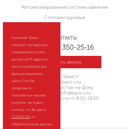
Автоматизированные системы хранения
Стеллажи грузовые
КОНТАКТЫ
Компания "Базис"
собирает метаданные
+7 (800) 350-25-16
пользователя (cookie,
данные об IP-адресе и
Заказать звонок
местоположении) для
функционирования
ООО "Базис+"
сайта. Если Вы
rostov.bazis-s.ru
Россия, г. Ростов-на-Дону
продолжите
Эл. почта:
info@bazis-s.ru
пользоваться нашими
Режим работы: пн-пт 8.00-19.00
услугами, мы будем
считать, что Вы даете
HostCMS
СОГЛАСИЕ
на
обработку ваших данных